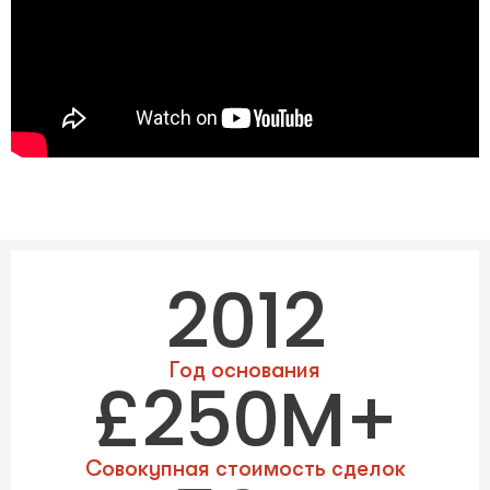
2012
Год основания
£250M+
Совокупная стоимость сделок