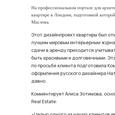
На профессиональном портале для архите
квартире в Лондоне, подготовкой которо
Маслова.
Этот дизайнпроект квартиры был от
лучшим мировым интерьерным журнало
сдачи в аренду приходится учитыва
быть красивыми и долговечными. Эта 
по просьбе клиента подготовила Ком
оформления русского дизайнера Нат
давно.
Комментирует Алиса Зотимова, осно
Real Estate:
«Целью одного из наших клиентов яв