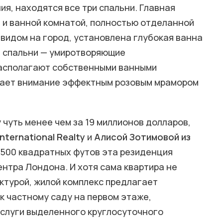
я, находятся все три спальни. Главная
 и ванной комнатой, полностью отделанной
 видом на город, установлена глубокая ванна
е спальни — умиротворяющие
асполагают собственными ванными
екает внимание эффектным розовым мрамором
чуть менее чем за 19 миллионов долларов,
International Realty
и
Алисой Зотимовой из
2500 квадратных футов эта резиденция
ентра Лондона. И хотя сама квартира не
ктурой, жилой комплекс предлагает
к частному саду на первом этаже,
услуги выделенного круглосуточного