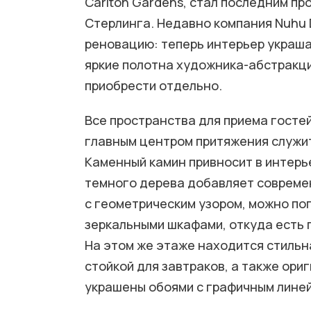
Carlton Gardens, стал последним п
Стерлинга. Недавно компания Nuhu 
реновацию: теперь интерьер украшае
яркие полотна художника-абстракц
приобрести отдельно.
Все пространства для приема госте
главным центром притяжения служит
Каменный камин привносит в интерье
темного дерева добавляет современ
с геометрическим узором, можно по
зеркальными шкафами, откуда есть 
На этом же этаже находится стильн
стойкой для завтраков, а также ори
украшены обоями с графичным лине