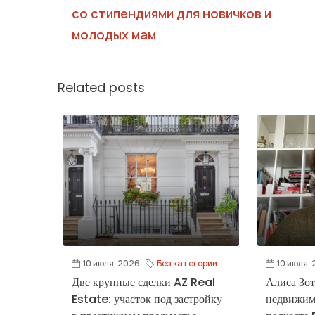
со стипендиями для новичков и
молодых мам
Related posts
10 июля, 2026
Без категории
10 июля,
Две крупные сделки AZ Real
Алиса Зот
Estate: участок под застройку
недвижим