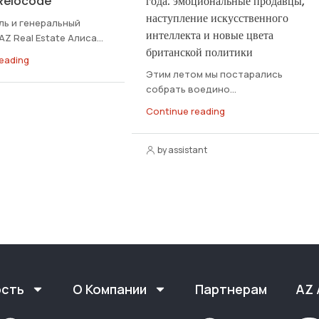
 Relocode
года: эмоциональные продавцы,
наступление искусственного
ь и генеральный
интеллекта и новые цвета
Z Real Estate Алиса...
британской политики
eading
Этим летом мы постарались
собрать воедино...
Continue reading
by assistant
ость
О Компании
Партнерам
AZ 