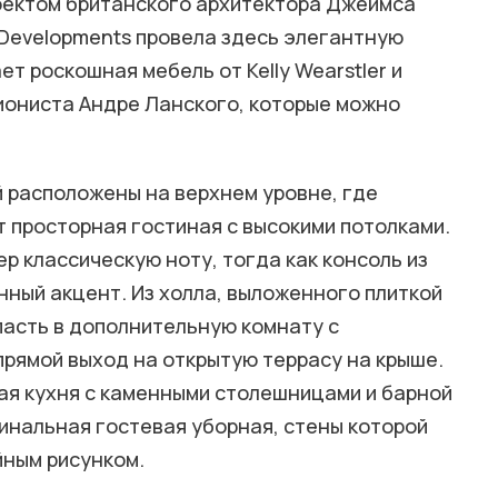
роектом британского архитектора Джеймса
Developments провела здесь элегантную
т роскошная мебель от Kelly Wearstler и
иониста Андре Ланского, которые можно
й расположены на верхнем уровне, где
 просторная гостиная с высокими потолками.
р классическую ноту, тогда как консоль из
ный акцент. Из холла, выложенного плиткой
пасть в дополнительную комнату с
прямой выход на открытую террасу на крыше.
ая кухня с каменными столешницами и барной
гинальная гостевая уборная, стены которой
йным рисунком.