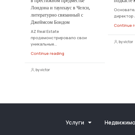
в престижном предместье
подкасте
Лондона и таунхаус в Челси,
Основател
литературно связанный с
директор А
Джеймсом Бондом
Continue r
AZ Real Estate
продемонстрировало свои
by victor
уникальные...
Continue reading
by victor
Услуги
Недвижим